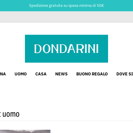
Spedizione gratuita su spesa minima di 50€
NA
UOMO
CASA
NEWS
BUONO REGALO
DOVE S
rt uomo