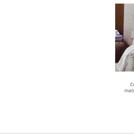
C
matr