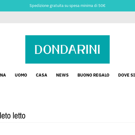
Spedizione gratuita su spesa minima di 50€
NA
UOMO
CASA
NEWS
BUONO REGALO
DOVE S
to letto