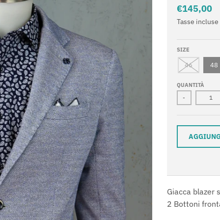
€145,00
Tasse incluse
SIZE
46
48
QUANTITÀ
-
AGGIUNG
Giacca blazer s
Newsletter
2 Bottoni front
Iscriviti alla newsletter per gli aggiornamenti su nuovi