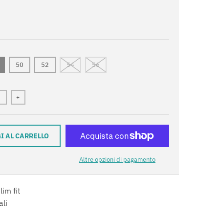
50
52
54
56
+
I AL CARRELLO
Altre opzioni di pagamento
lim fit
ali