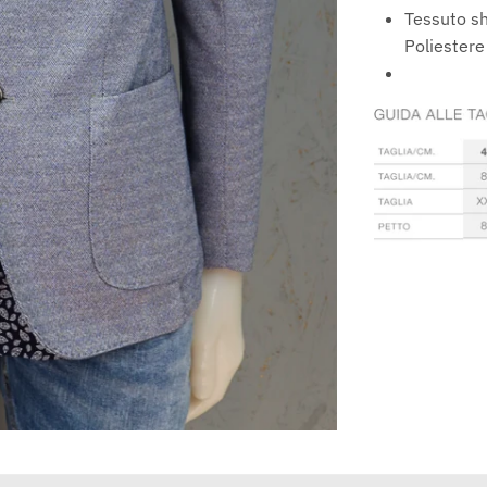
arrivi e sconti
Tessuto s
Poliestere
VAI