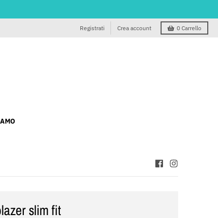
Registrati
Crea account
0
Carrello
IAMO
azer slim fit