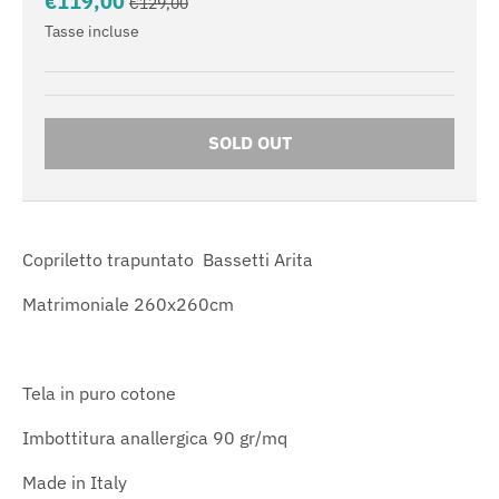
€119,00
€129,00
Tasse incluse
SOLD OUT
Copriletto trapuntato Bassetti Arita
Matrimoniale 260x260cm
Newsletter
Tela in puro cotone
Iscriviti alla newsletter per gli aggiornamenti su nuovi
arrivi e sconti
Imbottitura anallergica 90 gr/mq
Made in Italy
VAI