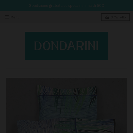
Spedizione gratuita su spesa minima di 50€
Menu
0
Carrello