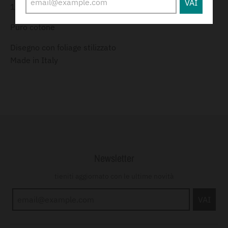
VAI
1 Lenzuolo sotto con angoli cm175x200
Puro cotone
Disegno con foliage stilizzato
Made in Italy
Newsletter
tieniti aggiornato con le ultime novità
VAI