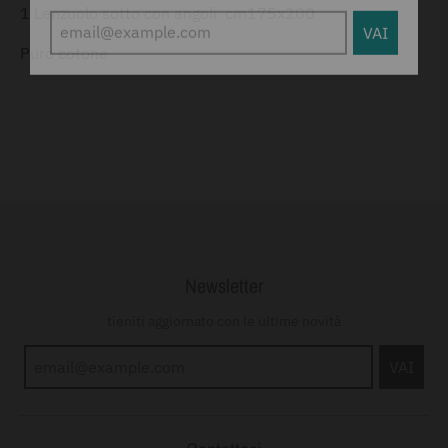
1 Lenzuolo sotto con angoli cm175x200
Puro cotone
Newsletter
tieniti aggiornato con le ultime novità
VAI