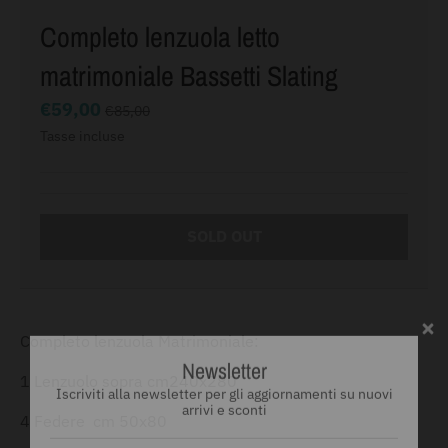
Completo lenzuola letto
matrimoniale Bassetti Slating
€59,00
€85,00
Tasse incluse
SOLD OUT
Newsletter
Completo lenzuola Matrimoniale:
Iscriviti alla newsletter per gli aggiornamenti su nuovi
arrivi e sconti
1 Lenzuolo sopra cm240x280
4 Federe cm 50x80
VAI