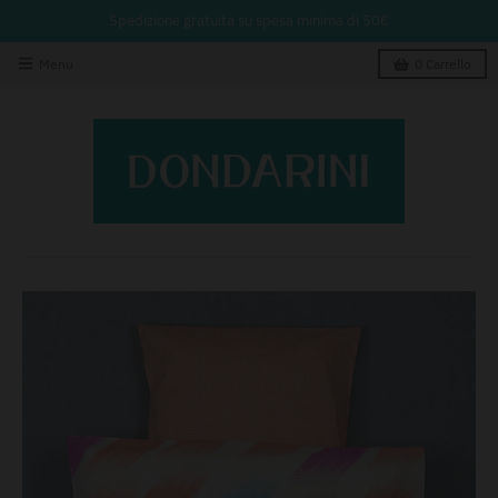
Spedizione gratuita su spesa minima di 50€
Menu
0
Carrello