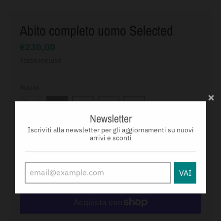
Abito completo uomo Selected
€230,00
Tasse incluse
TAGLIA
46
48
50
52
54
Newsletter
QUANTITÀ
Iscriviti alla newsletter per gli aggiornamenti su nuovi
-
+
arrivi e sconti
VAI
AGGIUNGI AL CARRELLO