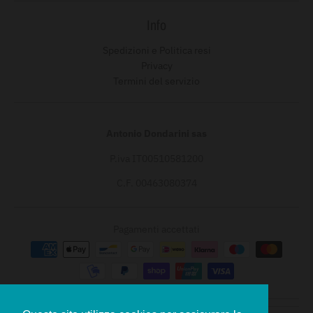
Info
Spedizioni e Politica resi
Privacy
Termini del servizio
Antonio Dondarini sas
P.iva IT00510581200
C.F. 00463080374
Pagamenti accettati