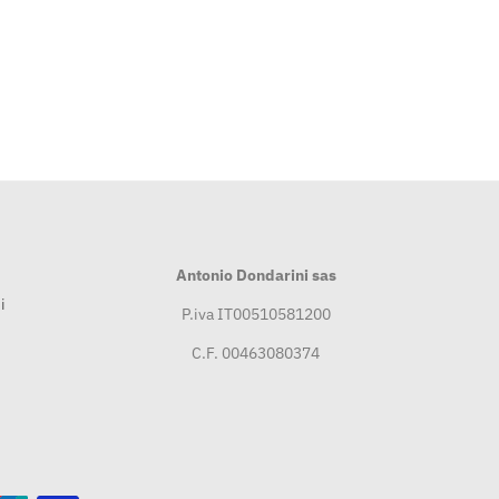
Antonio Dondarini sas
i
P.iva IT00510581200
C.F. 00463080374