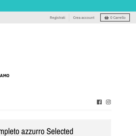
Registrati
Crea account
0
Carrello
IAMO
mpleto azzurro Selected