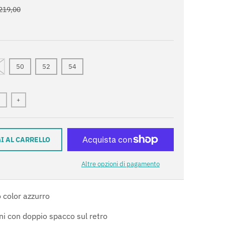
219,00
50
52
54
+
I AL CARRELLO
Altre opzioni di pagamento
 color azzurro
ni con doppio spacco sul retro