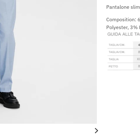
Pantalone slim
Newsletter
Composition: 
Iscriviti alla newsletter per gli aggiornamenti su nuovi
Polyester, 3% 
arrivi e sconti
VAI