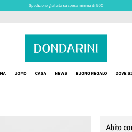
Spedizione gratuita su spesa minima di 50€
NA
UOMO
CASA
NEWS
BUONO REGALO
DOVE S
Abito co